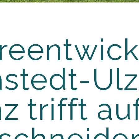
d
reentwic
nstedt-Ul
z trifft au