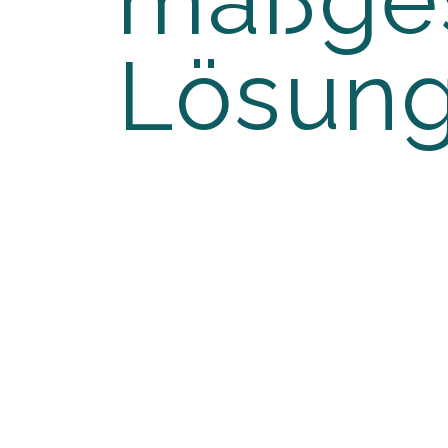
maßges
Lösun