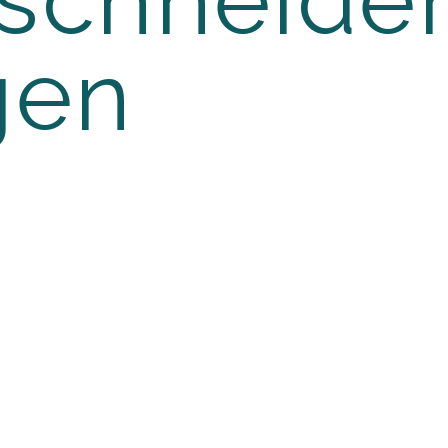
chneider
gen