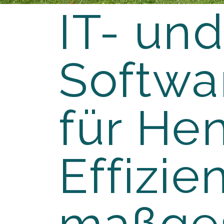
IT- un
Softwa
für He
Effizien