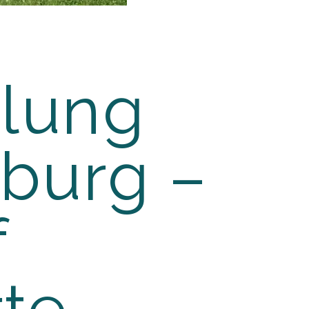
klung
zburg –
f