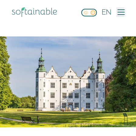
softainable
EN